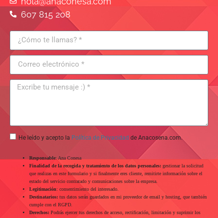
hola@anaconesa.com
607 815 208
He leído y acepto la
Política de Privacidad
de Anacosena.com.
Responsable
: Ana Conesa
Finalidad de la recogida y tratamiento de los datos personales:
gestionar la solicitud
que realizas en este formulario y si finalmente eres cliente, remitirte información sobre el
estado del servicio contratado y comunicaciones sobre la empresa.
Legitimación
: consentimiento del interesado.
Destinatarios:
tus datos serán guardados en mi proveedor de email y hosting, que también
cumple con el RGPD.
Derechos:
Podrás ejercer tus derechos de acceso, rectificación, limitación y suprimir los