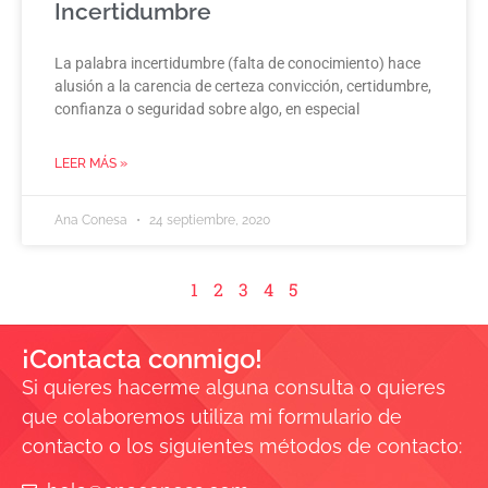
Incertidumbre
La palabra incertidumbre (falta de conocimiento) hace
alusión a la carencia de certeza convicción, certidumbre,
confianza o seguridad sobre algo, en especial
LEER MÁS »
Ana Conesa
24 septiembre, 2020
1
2
3
4
5
¡Contacta conmigo!
Si quieres hacerme alguna consulta o quieres
que colaboremos utiliza mi formulario de
contacto o los siguientes métodos de contacto: