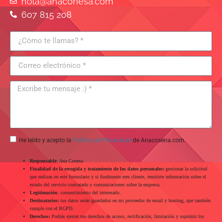
hola@anaconesa.com
607 815 208
He leído y acepto la
Política de Privacidad
de Anacosena.com.
Responsable
: Ana Conesa
Finalidad de la recogida y tratamiento de los datos personales:
gestionar la solicitud
que realizas en este formulario y si finalmente eres cliente, remitirte información sobre el
estado del servicio contratado y comunicaciones sobre la empresa.
Legitimación
: consentimiento del interesado.
Destinatarios:
tus datos serán guardados en mi proveedor de email y hosting, que también
cumple con el RGPD.
Derechos:
Podrás ejercer tus derechos de acceso, rectificación, limitación y suprimir los