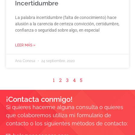
Incertidumbre
La palabra incertidumbre (falta de conocimiento) hace
alusión a la carencia de certeza convicción, certidumbre,
confianza o seguridad sobre algo, en especial
LEER MÁS »
Ana Conesa
24 septiembre, 2020
1
2
3
4
5
¡Contacta conmigo!
Si quieres hacerme alguna consulta o quieres
que colaboremos utiliza mi formulario de
contacto o los siguientes métodos de contacto: