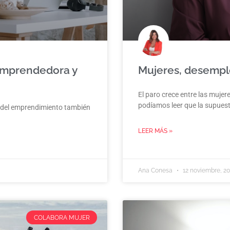
 Emprendedora y
Mujeres, desempl
El paro crece entre las muje
podíamos leer que la supuest
or del emprendimiento también
LEER MÁS »
Ana Conesa
12 noviembre, 2
COLABORA MUJER