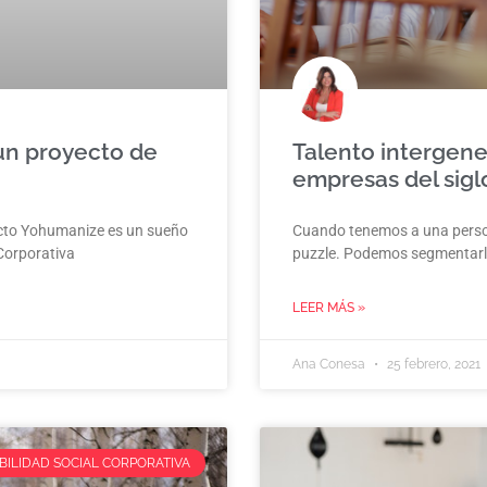
n proyecto de
Talento intergene
empresas del sigl
ecto Yohumanize es un sueño
Cuando tenemos a una person
Corporativa
puzzle. Podemos segmentarl
LEER MÁS »
Ana Conesa
25 febrero, 2021
ILIDAD SOCIAL CORPORATIVA