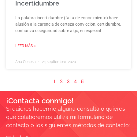
Incertidumbre
La palabra incertidumbre (falta de conocimiento) hace
alusión a la carencia de certeza convicción, certidumbre,
confianza o seguridad sobre algo, en especial
LEER MÁS »
Ana Conesa
24 septiembre, 2020
1
2
3
4
5
¡Contacta conmigo!
Si quieres hacerme alguna consulta o quieres
que colaboremos utiliza mi formulario de
contacto o los siguientes métodos de contacto: