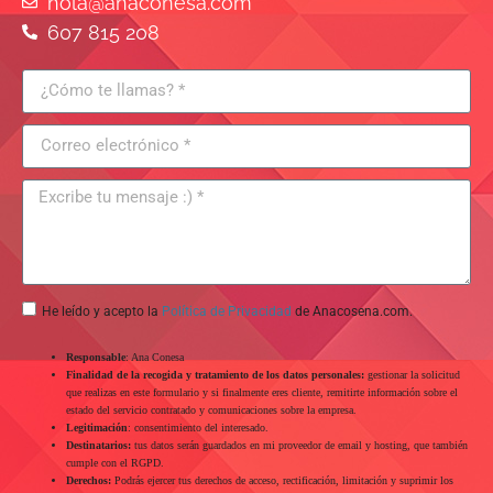
hola@anaconesa.com
607 815 208
He leído y acepto la
Política de Privacidad
de Anacosena.com.
Responsable
: Ana Conesa
Finalidad de la recogida y tratamiento de los datos personales:
gestionar la solicitud
que realizas en este formulario y si finalmente eres cliente, remitirte información sobre el
estado del servicio contratado y comunicaciones sobre la empresa.
Legitimación
: consentimiento del interesado.
Destinatarios:
tus datos serán guardados en mi proveedor de email y hosting, que también
cumple con el RGPD.
Derechos:
Podrás ejercer tus derechos de acceso, rectificación, limitación y suprimir los