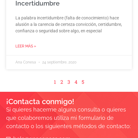
Incertidumbre
La palabra incertidumbre (falta de conocimiento) hace
alusión a la carencia de certeza convicción, certidumbre,
confianza o seguridad sobre algo, en especial
LEER MÁS »
Ana Conesa
24 septiembre, 2020
1
2
3
4
5
¡Contacta conmigo!
Si quieres hacerme alguna consulta o quieres
que colaboremos utiliza mi formulario de
contacto o los siguientes métodos de contacto: