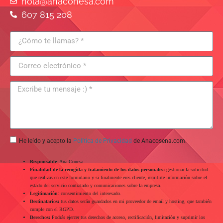
hola@anaconesa.com
607 815 208
He leído y acepto la
Política de Privacidad
de Anacosena.com.
Responsable
: Ana Conesa
Finalidad de la recogida y tratamiento de los datos personales:
gestionar la solicitud
que realizas en este formulario y si finalmente eres cliente, remitirte información sobre el
estado del servicio contratado y comunicaciones sobre la empresa.
Legitimación
: consentimiento del interesado.
Destinatarios:
tus datos serán guardados en mi proveedor de email y hosting, que también
cumple con el RGPD.
Derechos:
Podrás ejercer tus derechos de acceso, rectificación, limitación y suprimir los