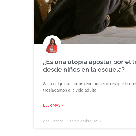
¿Es una utopía apostar por el t
desde niños en la escuela?
Si hay algo que todos tenemos claro es que lo qu
trasladamos a la vida adulta.
LEER MÁS »
Ana Conesa
20 diciembre, 2018