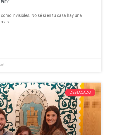
ar?
 como invisibles. No sé si en tu casa hay una
areas
018
DESTACADO