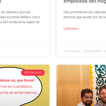
d
empleada del hog
 de cabecera que tan
Hay profesiones tan valiosas
nado el premio Médico Cinco
persona que ayude con las t
a de Familia en la región de
LEER MÁS »
Ana Conesa
29 noviembre, 2
DESTACADO