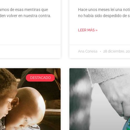
lamos de esas mentiras que
Hace unos meses leí una notic
den volver en nuestra contra.
no había sido despedido de s
LEER MÁS »
Ana Conesa
28 diciembre, 20
DESTACADO