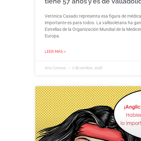
tiene 57 años y es de Valladoli
Verónica Casado representa esa figura de médica
importante es para todos. La vallisoletana ha ga
Estrellas de la Organización Mundial de la Medicin
Europa.
LEER MÁS »
Ana Conesa
7 diciembre, 2018