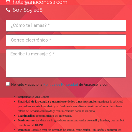
hola@anaconesa.com
607 815 208
He leído y acepto la
Política de Privacidad
de Anacosena.com.
Responsable
: Ana Conesa
Finalidad de la recogida y tratamiento de los datos personales:
gestionar la solicitud
que realizas en este formulario y si finalmente eres cliente, remitirte información sobre el
estado del servicio contratado y comunicaciones sobre la empresa.
Legitimación
: consentimiento del interesado.
Destinatarios:
tus datos serán guardados en mi proveedor de email y hosting, que también
cumple con el RGPD.
Derechos:
Podrás ejercer tus derechos de acceso, rectificación, limitación y suprimir los