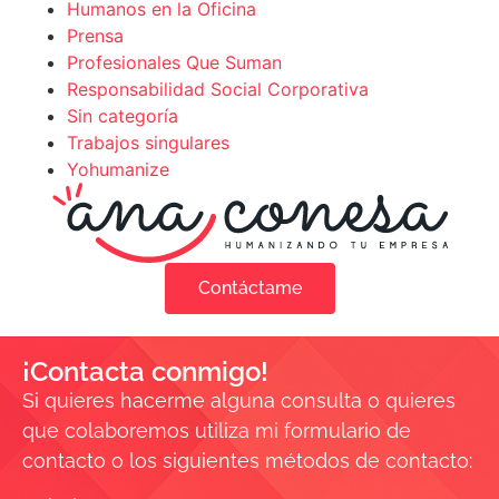
Humanos en la Oficina
Prensa
Profesionales Que Suman
Responsabilidad Social Corporativa
Sin categoría
Trabajos singulares
Yohumanize
Contáctame
¡Contacta conmigo!
Si quieres hacerme alguna consulta o quieres
que colaboremos utiliza mi formulario de
contacto o los siguientes métodos de contacto: