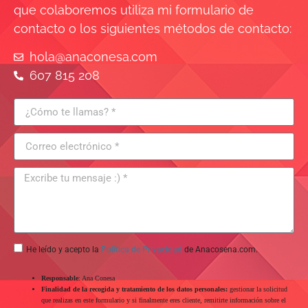
que colaboremos utiliza mi formulario de
contacto o los siguientes métodos de contacto:
hola@anaconesa.com
607 815 208
He leído y acepto la
Política de Privacidad
de Anacosena.com.
Responsable
: Ana Conesa
Finalidad de la recogida y tratamiento de los datos personales:
gestionar la solicitud
que realizas en este formulario y si finalmente eres cliente, remitirte información sobre el