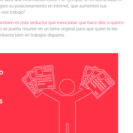
ore su posicionamiento en Internet, que aumenten sus
 ese trabajo?
 también es más seductor que mencionar que hace diez o quince
ho se pueda resumir en un lema original para que quien lo lea
verte bien en trabajos dispares.