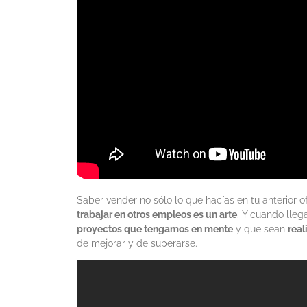
Saber vender no sólo lo que hacías en tu anterior of
trabajar en otros empleos es un arte
. Y cuando lleg
proyectos que tengamos en mente
y que sean
real
de mejorar y de superarse.