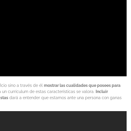
icio sino a través de él
mostrar las cualidades que posees para
a un currículum de estas características se valora.
Incluir
istas
dará a entender que estamos ante una persona con ganas