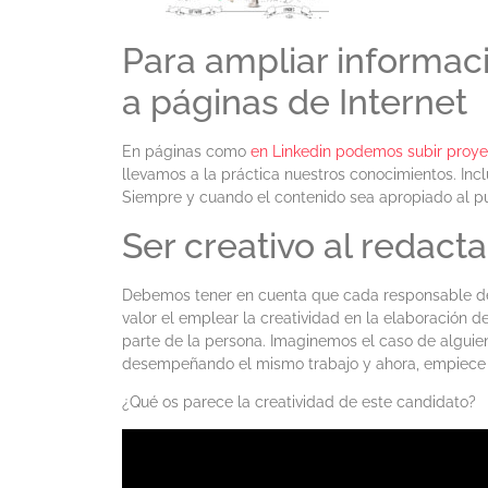
Para ampliar informaci
a páginas de Internet
En páginas como
en Linkedin podemos subir proye
llevamos a la práctica nuestros conocimientos. Incl
Siempre y cuando el contenido sea apropiado al pu
Ser creativo al redacta
Debemos tener en cuenta que cada responsable de
valor el emplear la creatividad en la elaboración
parte de la persona. Imaginemos el caso de alguie
desempeñando el mismo trabajo y ahora, empiece 
¿Qué os parece la creatividad de este candidato?