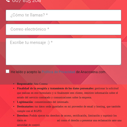
607 815 208
He leído y acepto la
Política de Privacidad
de Anacosena.com.
Responsable
: Ana Conesa
Finalidad de la recogida y tratamiento de los datos personales:
gestionar la solicitud
que realizas en este formulario y si finalmente eres cliente, remitirte información sobre el
estado del servicio contratado y comunicaciones sobre la empresa.
Legitimación
: consentimiento del interesado.
Destinatarios:
tus datos serán guardados en mi proveedor de email y hosting, que también
cumple con el RGPD.
Derechos:
Podrás ejercer tus derechos de acceso, rectificación, limitación y suprimir los
hola@anaconesa.com
datos en
así como el derecho a presentar una reclamación ante una
autoridad de control.