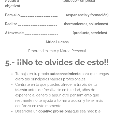
Ayudo a ______________________
(pú
blico
– empresa
objetivo)
Para ello _____________________
(experiencia y f
ormaci
ó
n)
Realizo ______________________
(herramientas, soluciones)
A trav
é
s de ___________________
(producto, servicios)
África Lucena
Emprendimiento y Marca Personal
5.- ¡¡No te olvides de esto!!
Trabaja en tu propio
autoconocimiento
para que tengas
claro tus principales valores profesionales.
Céntrate en lo que puedes ofrecer a través de tu
talento
antes de focalizarte en tu edad, años de
experiencia, género o algún otro pensamiento que
realmente no te ayuda a tomar a acción y tener más
confianza en este momento.
Desarrolla un
objetivo profesional
que sea medible,