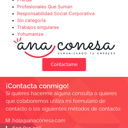
Profesionales Que Suman
Responsabilidad Social Corporativa
Sin categoría
Trabajos singulares
Yohumanize
Contáctame
¡Contacta conmigo!
Si quieres hacerme alguna consulta o quieres
que colaboremos utiliza mi formulario de
contacto o los siguientes métodos de contacto:
hola@anaconesa.com