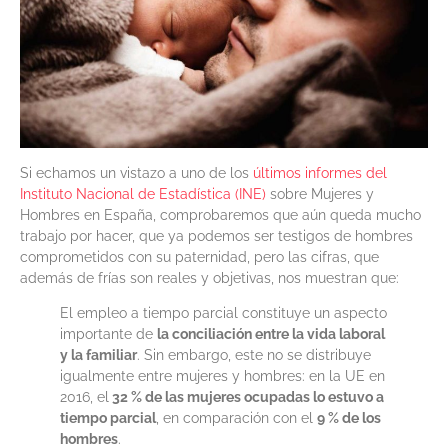
Si echamos un vistazo a uno de los
últimos informes del
Instituto Nacional de Estadística (INE)
sobre Mujeres y
Hombres en España, comprobaremos que aún queda mucho
trabajo por hacer, que ya podemos ser testigos de hombres
comprometidos con su paternidad, pero las cifras, que
además de frías son reales y objetivas, nos muestran que:
El empleo a tiempo parcial constituye un aspecto
importante de
la conciliación entre la vida laboral
y la familiar
. Sin embargo, este no se distribuye
igualmente entre mujeres y hombres: en la UE en
2016, el
32 % de las mujeres ocupadas lo estuvo a
tiempo parcial
, en comparación con el
9 % de los
hombres
.