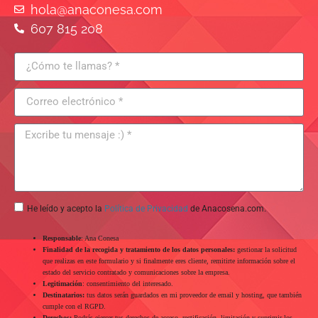
hola@anaconesa.com
607 815 208
He leído y acepto la
Política de Privacidad
de Anacosena.com.
Responsable
: Ana Conesa
Finalidad de la recogida y tratamiento de los datos personales:
gestionar la solicitud
que realizas en este formulario y si finalmente eres cliente, remitirte información sobre el
estado del servicio contratado y comunicaciones sobre la empresa.
Legitimación
: consentimiento del interesado.
Destinatarios:
tus datos serán guardados en mi proveedor de email y hosting, que también
cumple con el RGPD.
Derechos:
Podrás ejercer tus derechos de acceso, rectificación, limitación y suprimir los