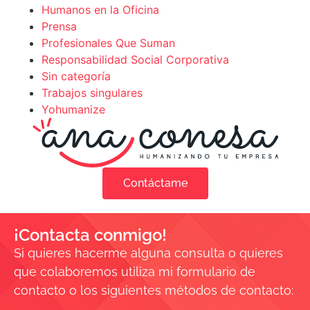
Humanos en la Oficina
Prensa
Profesionales Que Suman
Responsabilidad Social Corporativa
Sin categoría
Trabajos singulares
Yohumanize
Contáctame
¡Contacta conmigo!
Si quieres hacerme alguna consulta o quieres
que colaboremos utiliza mi formulario de
contacto o los siguientes métodos de contacto: