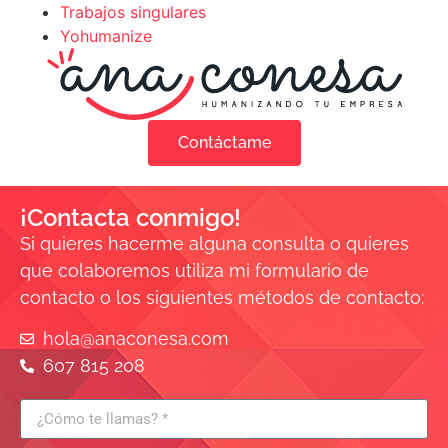
Trabajos singulares
Yohumanize
Contáctame
¡Contacta conmigo!
Si quieres hacerme alguna consulta o quieres
que colaboremos utiliza mi formulario de
contacto o los siguientes métodos de contacto:
hola@anaconesa.com
607 815 208