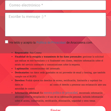
He leído y acepto la
Política de Privacidad
de Anacosena.com.
Responsable
: Ana Conesa
Finalidad de la recogida y tratamiento de los datos personales:
gestionar la solicitud
que realizas en este formulario y si finalmente eres cliente, remitirte información sobre el
estado del servicio contratado y comunicaciones sobre la empresa.
Legitimación
: consentimiento del interesado.
Destinatarios:
tus datos serán guardados en mi proveedor de email y hosting, que también
cumple con el RGPD.
Derechos:
Podrás ejercer tus derechos de acceso, rectificación, limitación y suprimir los
hola@anaconesa.com
datos en
así como el derecho a presentar una reclamación ante una
autoridad de control.
nuestra política de privacidad
Información adicional:
En
, encontrarás información
adicional sobre la recopilación y el uso de su información personal, incluida información
sobre el acceso, conservación, rectificación, eliminación, seguridad y otros temas.
Enviar